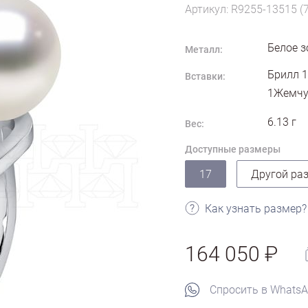
Артикул: R9255-13515 (
Белое з
Металл:
Брилл 1
Вставки:
1Жемчуг
6.13
г
Вес:
Доступные размеры
17
Другой ра
Как узнать размер?
164 050
Спросить в Whats