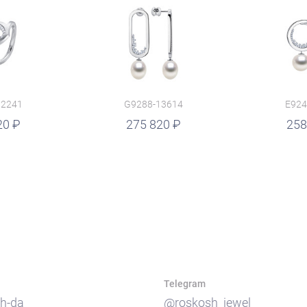
12241
G9288-13614
E924
20
руб.
275 820
руб.
258
Telegram
h-da
@roskosh_jewel