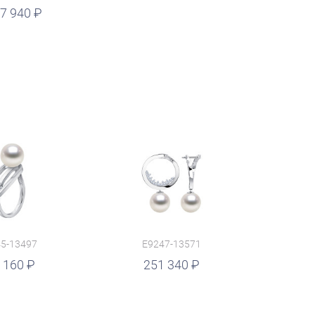
7 940
5-13497
E9247-13571
 160
251 340