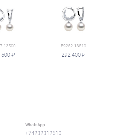
7-13500
E9252-13510
 500
292 400
WhatsApp
+74232312510