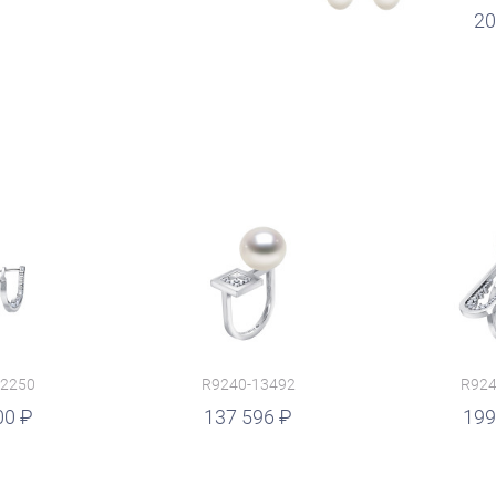
20
12250
R9240-13492
R924
00
руб.
137 596
руб.
199