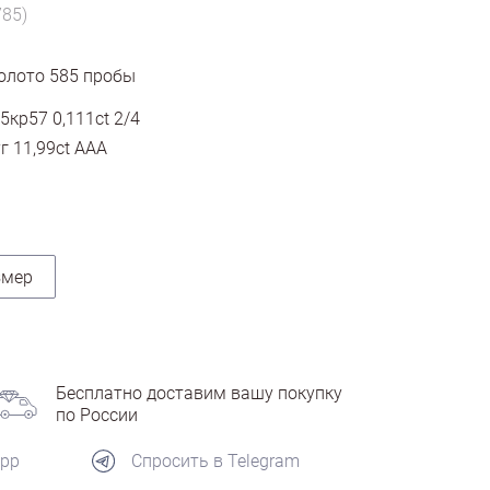
785)
олото
585
пробы
5кр57 0,111ct 2/4
 11,99ct AAA
змер
Бесплатно доставим вашу покупку
по России
App
Спросить в Telegram