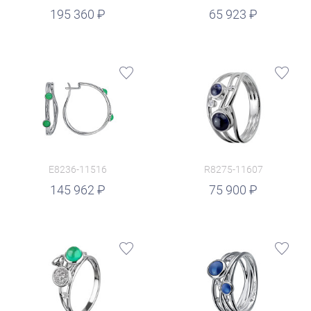
руб.
195 360
65 923
E8236-11516
R8275-11607
руб.
145 962
75 900