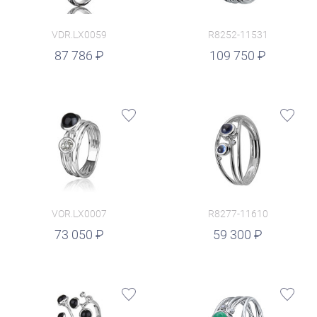
VDR.LX0059
R8252-11531
руб.
87 786
109 750
VOR.LX0007
R8277-11610
руб.
73 050
59 300