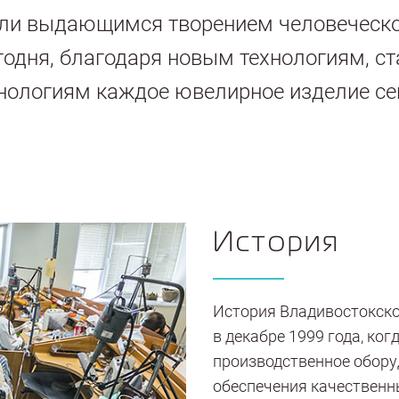
ли выдающимся творением человеческог
годня, благодаря новым технологиям, ст
хнологиям каждое ювелирное изделие се
История
История Владивостокско
в декабре 1999 года, ко
производственное обору
обеспечения качественн