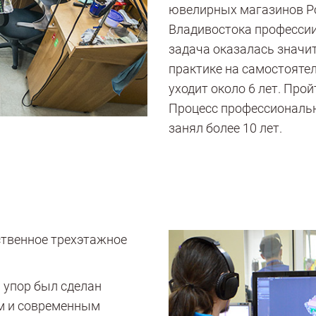
ювелирных магазинов Рос
Владивостока профессии
задача оказалась значи
практике на самостояте
уходит около 6 лет. Про
Процесс профессиональн
занял более 10 лет.
бственное трехэтажное
 упор был сделан
м и современным