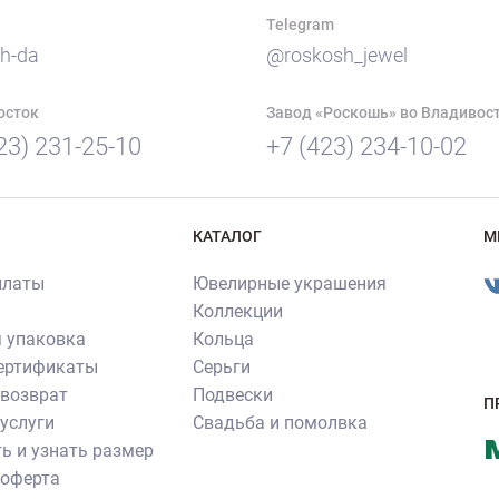
Telegram
h-da
@roskosh_jewel
осток
Завод «Роскошь» во Владивос
23) 231-25-10
+7 (423) 234-10-02
КАТАЛОГ
М
платы
Ювелирные украшения
Коллекции
 упаковка
Кольца
сертификаты
Серьги
 возврат
Подвески
П
услуги
Свадьба и помолвка
ь и узнать размер
 оферта