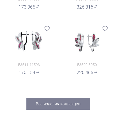
руб.
173 065
326 816
E3511-11593
E3520-8950
руб.
170 154
226 465
Все изделия коллекции