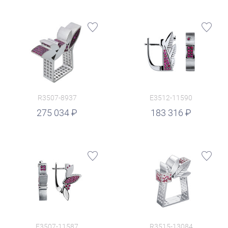
R3507-8937
E3512-11590
руб.
275 034
183 316
E3507-11587
R3515-13084