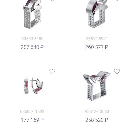
R3509-8180
R3510-8941
руб.
257 640
260 577
E3509-11592
R3513-13083
руб.
177 169
258 520