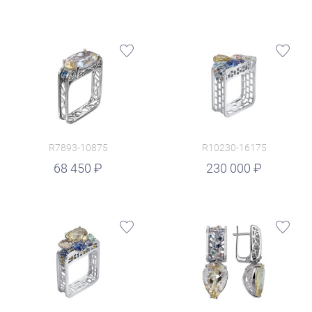
R7893-10875
R10230-16175
руб.
68 450
230 000