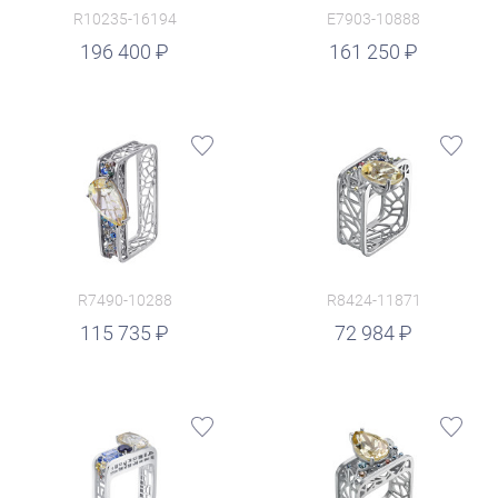
R10235-16194
E7903-10888
руб.
196 400
161 250
R7490-10288
R8424-11871
руб.
115 735
72 984