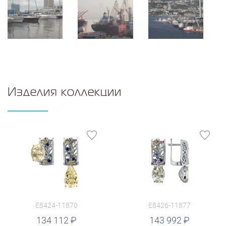
Изделия коллекции
E8424-11870
E8426-11877
руб.
134 112
143 992