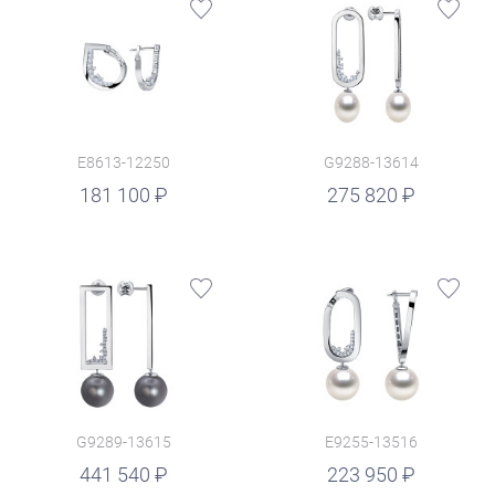
E8613-12250
G9288-13614
руб.
181 100
275 820
G9289-13615
E9255-13516
руб.
441 540
223 950