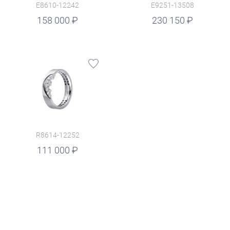
E8610-12242
E9251-13508
руб.
158 000
230 150
R8614-12252
111 000