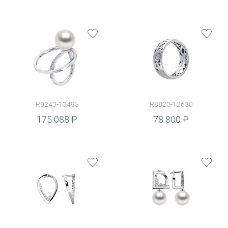
R9243-13495
R8820-12630
руб.
175 088
78 800