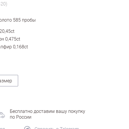
420)
олото
585
пробы
20,45ct
н 0,475ct
пфир 0,168ct
азмер
Бесплатно доставим вашу покупку
по России