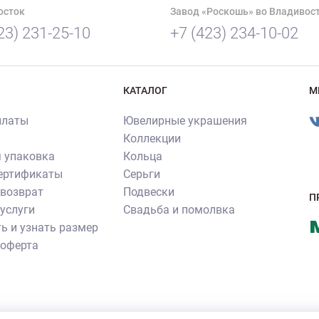
осток
Завод «Роскошь» во Владивос
23) 231-25-10
+7 (423) 234-10-02
КАТАЛОГ
М
платы
Ювелирные украшения
Коллекции
 упаковка
Кольца
сертификаты
Серьги
 возврат
Подвески
П
услуги
Свадьба и помолвка
ь и узнать размер
 оферта
ия ювелирных изделий производства ювелирного бренда «Роскошь»