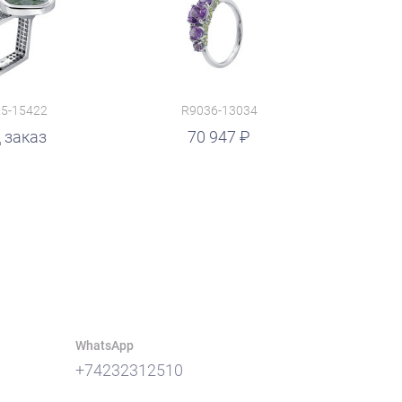
5-15422
R9036-13034
 заказ
70 947
WhatsApp
+74232312510