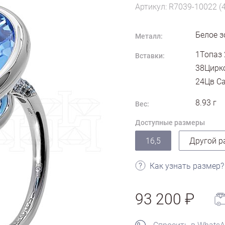
Артикул: R7039-10022 (
Белое з
Металл:
1Топаз 
Вставки:
38Цирко
24Цв Са
8.93
г
Вес:
Доступные размеры
16,5
Другой р
Как узнать размер?
93 200