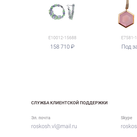
E10012-15688
E7581-
158 710
руб.
Под з
СЛУЖБА КЛИЕНТСКОЙ ПОДДЕРЖКИ
Эл. почта
Skype
roskosh.vl@mail.ru
roskos