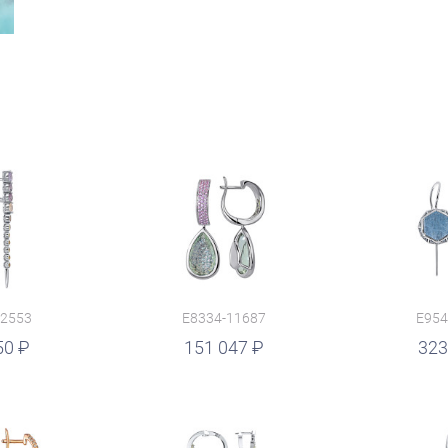
12553
E8334-11687
E954
50
руб.
151 047
323