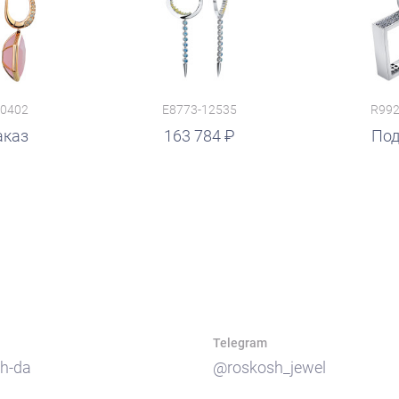
10402
E8773-12535
R992
аказ
163 784
руб.
Под
Telegram
h-da
@roskosh_jewel