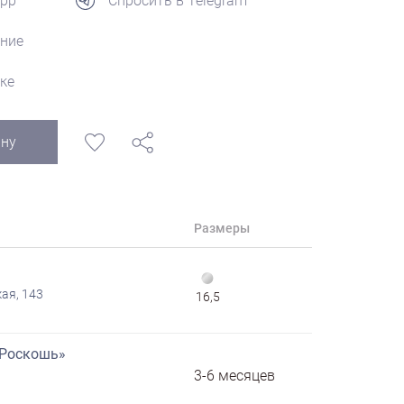
App
Спросить в Telegram
ние
ке
ину
Размеры
ая, 143
16,5
«Роскошь»
3-6 месяцев