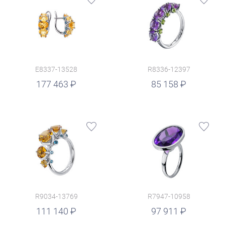
E8337-13528
R8336-12397
руб.
177 463
85 158
R9034-13769
R7947-10958
руб.
111 140
97 911