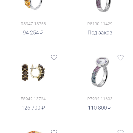
R8947-13758
R8190-11429
94 254
Под заказ
E8942-13724
R7932-11693
руб.
126 700
110 800