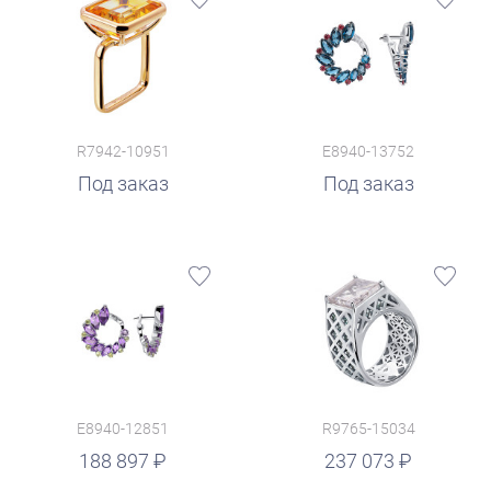
R7942-10951
E8940-13752
Под заказ
Под заказ
E8940-12851
R9765-15034
руб.
188 897
237 073