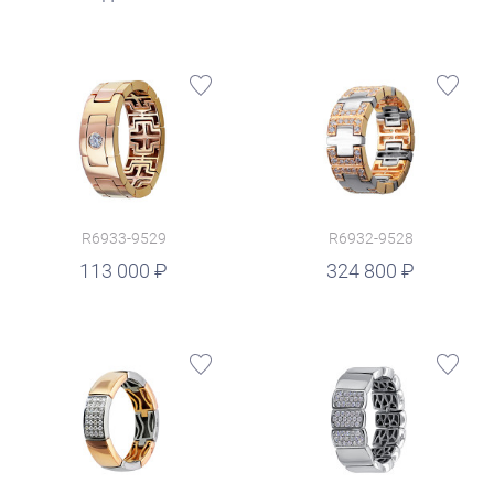
R6933-9529
R6932-9528
руб.
113 000
324 800