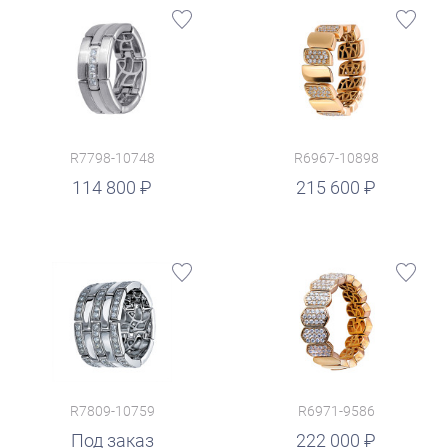
R7798-10748
R6967-10898
руб.
114 800
215 600
R7809-10759
R6971-9586
руб.
Под заказ
222 000