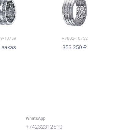
9-10759
R7802-10752
 заказ
353 250
WhatsApp
+74232312510