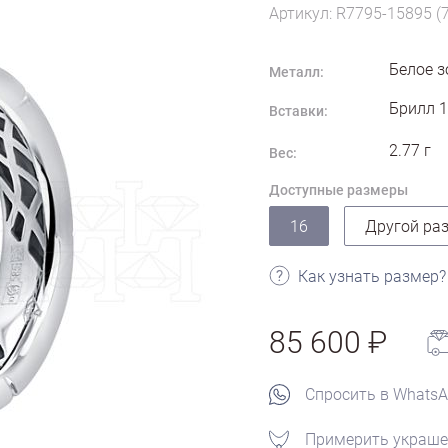
Артикул: R7795-15895 (
Белое з
Металл:
Брилл 1
Вставки:
2.77
г
Вес:
Доступные размеры
16
Другой ра
Как узнать размер?
85 600
Спросить в Whats
Примерить украше