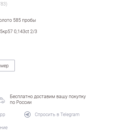
783)
олото
585
пробы
5кр57 0,143ct 2/3
змер
Бесплатно доставим вашу покупку
по России
App
Спросить в Telegram
ние