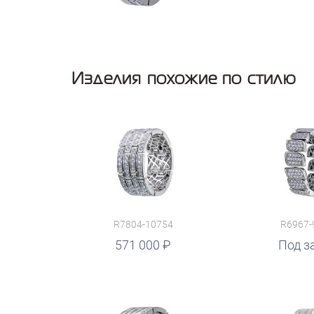
Изделия похожие по стилю
R7804-10754
R6967-
571 000
Под з