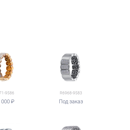
71-9586
R6968-9583
 000
Под заказ