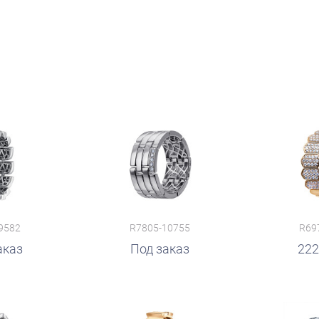
9582
R7805-10755
R69
аказ
руб.
Под заказ
222