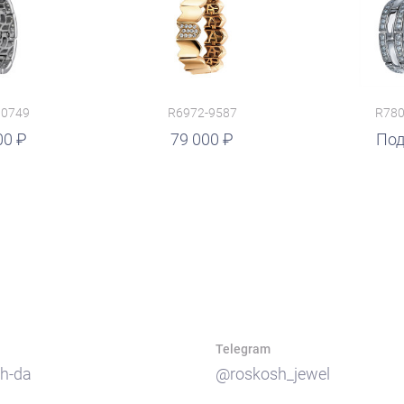
10749
R6972-9587
R780
00
79 000
руб.
Под
Telegram
h-da
@roskosh_jewel