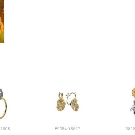
11305
E9984-15627
R818