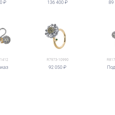
50
руб.
136 400
руб.
89
11412
R7973-10990
R817
аказ
92 050
Под