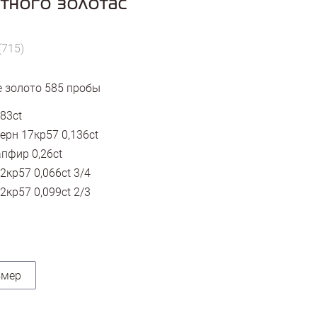
етного золотас
(715)
 золото
585
пробы
,83ct
ерн 17кр57 0,136ct
пфир 0,26ct
2кр57 0,066ct 3/4
2кр57 0,099ct 2/3
змер