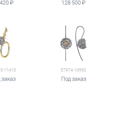
 420
128 500
5-11410
E7974-10992
 заказ
Под заказ