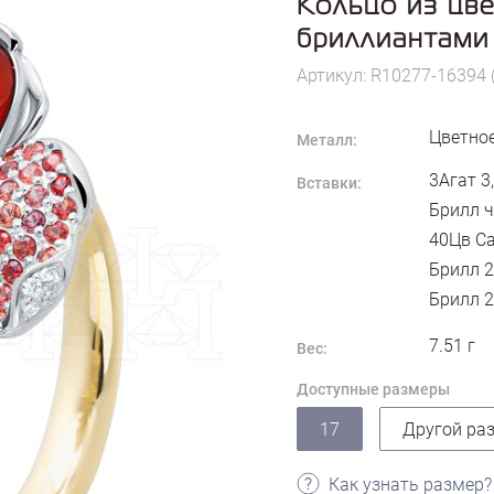
Кольцо из цв
бриллиантами
Артикул: R10277-16394 
Цветное
Металл:
3Агат 3
Вставки:
Брилл ч
40Цв Са
Брилл 2
Брилл 2
7.51
г
Вес:
Доступные размеры
17
Другой ра
Как узнать размер?