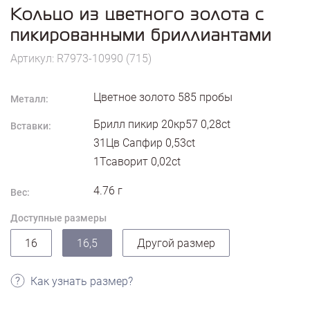
Кольцо из цветного золота с
пикированными бриллиантами
Артикул: R7973-10990 (715)
Цветное золото
585
пробы
Металл:
Брилл пикир 20кр57 0,28ct
Вставки:
31Цв Сапфир 0,53ct
1Тсаворит 0,02ct
4.76
г
Вес:
Доступные размеры
16
16,5
Другой размер
Как узнать размер?