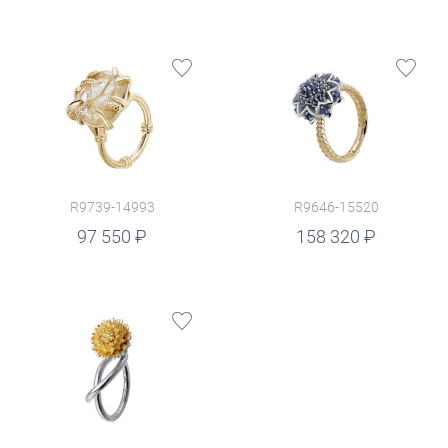
R9739-14993
R9646-15520
руб.
97 550
158 320