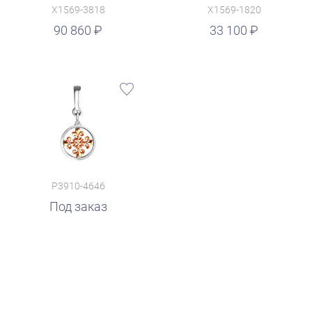
X1569-3818
X1569-1820
руб.
90 860
33 100
P3910-4646
Под заказ