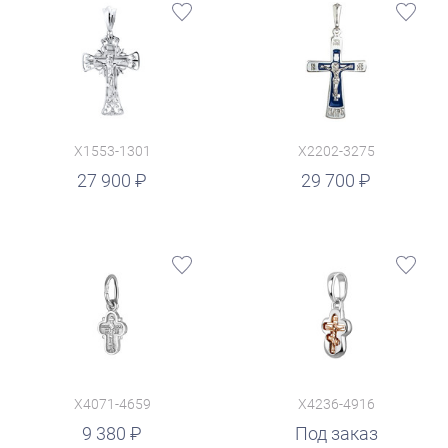
X1553-1301
X2202-3275
руб.
27 900
29 700
X4071-4659
X4236-4916
9 380
Под заказ