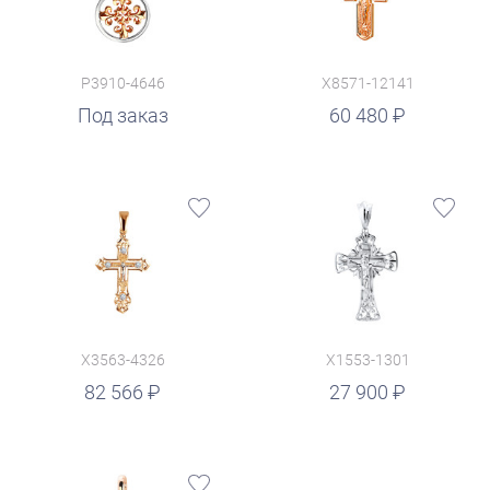
P3910-4646
X8571-12141
руб.
Под заказ
60 480
X3563-4326
X1553-1301
руб.
82 566
27 900