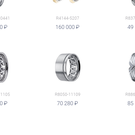
10441
R4144-5207
R837
00
руб.
160 000
49
11105
R8050-11109
R886
00
руб.
70 280
руб.
85