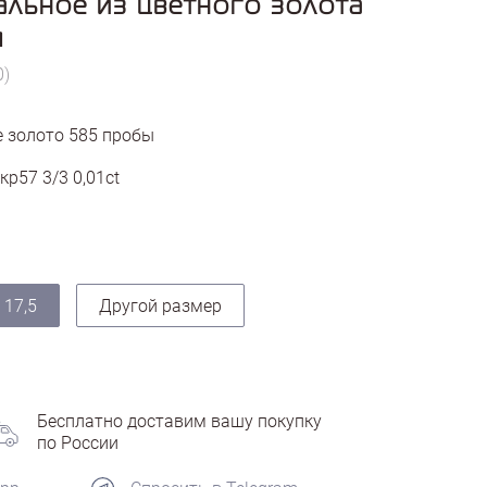
альное из цветного золота
м
0)
 золото
585
пробы
кр57 3/3 0,01ct
17,5
Другой размер
Бесплатно доставим вашу покупку
по России