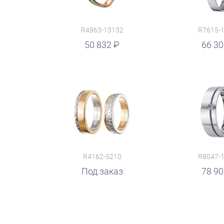
R4963-13132
R7615-
руб.
50 832
руб.
66 3
R4162-5210
R8047-
руб.
Под заказ
руб.
78 9