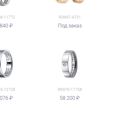
6-11772
R3997-4731
 840
Под заказ
5-12728
R8370-11758
 076
58 200