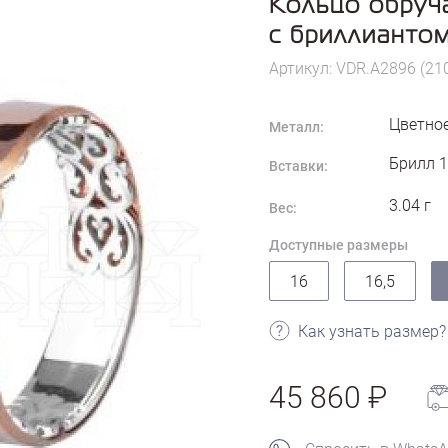
Кольцо обруч
с бриллианто
Артикул: VDR.A2896 (21
Цветное
Металл:
Брилл 1
Вставки:
3.04
г
Вес:
Доступные размеры
16
16,5
Как узнать размер?
45 860