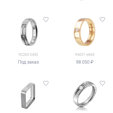
R2263-2492
R4031-4840
руб.
Под заказ
98 050