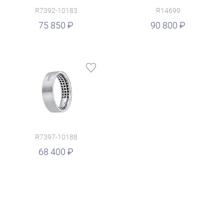
R7392-10183
R14699
руб.
75 850
90 800
R7397-10188
68 400