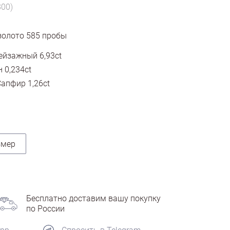
800)
золото
585
пробы
ейзажный 6,93ct
 0,234ct
апфир 1,26ct
змер
Бесплатно доставим вашу покупку
по России