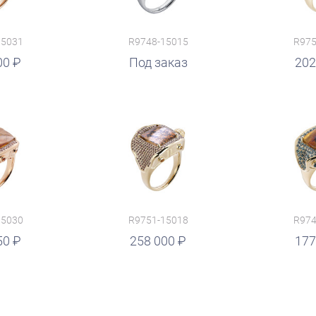
15031
R9748-15015
R975
00
руб.
Под заказ
руб.
202
15030
R9751-15018
R974
50
руб.
258 000
руб.
177