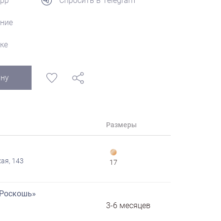
App
Спросить в Telegram
ние
ке
ину
Размеры
ая, 143
17
«Роскошь»
3-6 месяцев