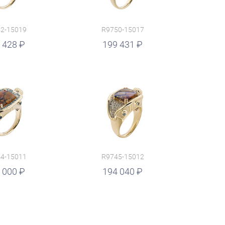
2-15019
R9750-15017
 428
199 431
4-15011
R9745-15012
 000
194 040