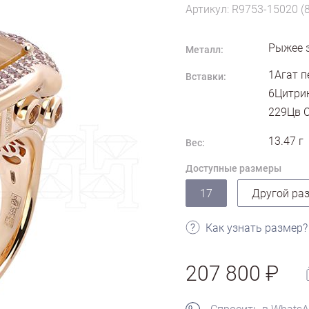
Артикул: R9753-15020 (
Рыжее 
Металл:
1Агат п
Вставки:
6Цитрин
229Цв С
13.47
г
Вес:
Доступные размеры
17
Другой ра
Как узнать размер?
207 800