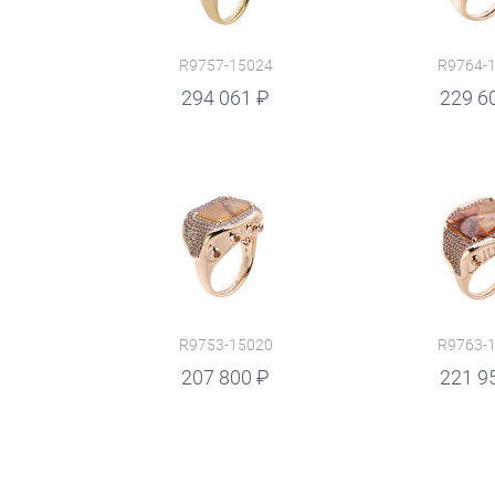
R9757-15024
R9764-
руб.
294 061
229 6
R9753-15020
R9763-
руб.
207 800
руб.
221 9