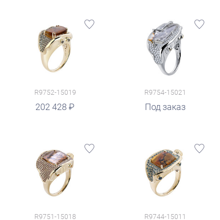
R9752-15019
R9754-15021
202 428
Под заказ
R9751-15018
R9744-15011