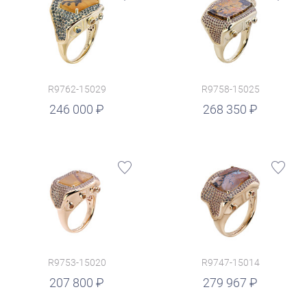
R9762-15029
R9758-15025
руб.
246 000
268 350
R9753-15020
R9747-15014
руб.
207 800
279 967