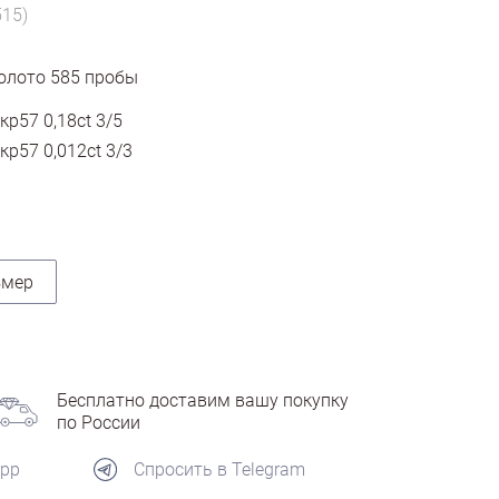
515)
олото
585
пробы
кр57 0,18ct 3/5
кр57 0,012ct 3/3
змер
Бесплатно доставим вашу покупку
по России
App
Спросить в Telegram