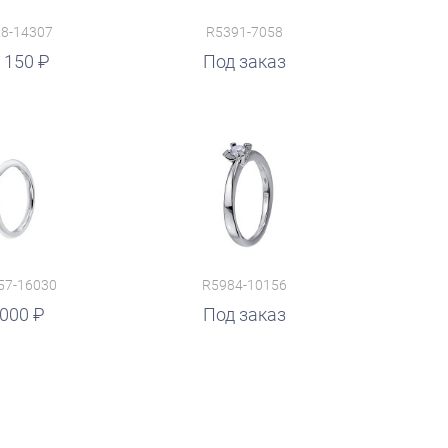
8-14307
R5391-7058
 150
Под заказ
57-16030
R5984-10156
 000
Под заказ