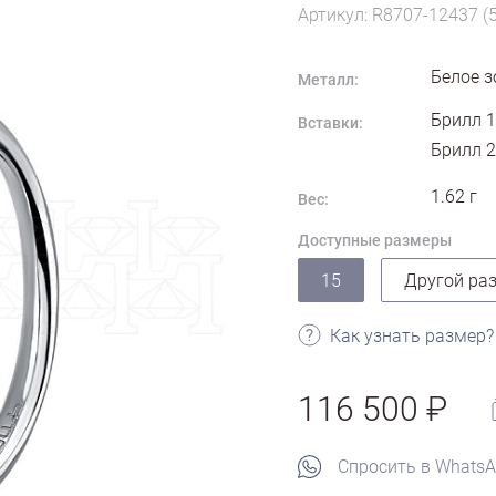
Артикул: R8707-12437 (
Белое з
Металл:
Брилл 1
Вставки:
Брилл 2
1.62
г
Вес:
Доступные размеры
15
Другой ра
Как узнать размер?
116 500
Спросить в Whats