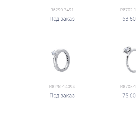
R5290-7491
R8702-
руб.
Под заказ
68 5
R8296-14094
R8705-
руб.
Под заказ
руб.
75 6