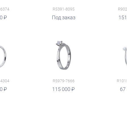
16374
R5391-8095
R902
00
руб.
Под заказ
151
14304
R5979-7666
R101
00
руб.
115 000
67