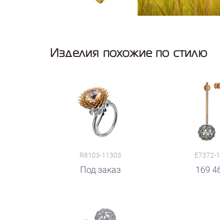
Изделия похожие по стилю
R8103-11303
E7372-
руб.
Под заказ
руб.
169 4