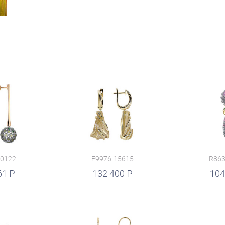
10122
E9976-15615
R863
61
руб.
132 400
руб.
104