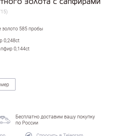
етного золота с сапфирами
715)
 золото
585
пробы
 0,248ct
пфир 0,144ct
змер
Бесплатно доставим вашу покупку
по России
App
Спросить в Telegram