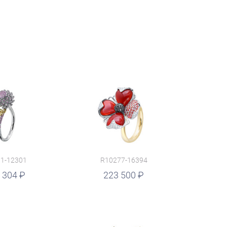
1-12301
R10277-16394
 304
223 500