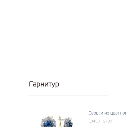
Гарнитур
Серьги из цветно
E8453-12733