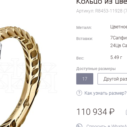
Кольцо из цв
Артикул: R8453-11928 (
Цветное
Металл:
7Сапфир
Вставки:
24Цв Са
5.49
г
Вес:
Доступные размеры
17
Другой ра
Как узнать размер?
110 934
Спросить в Whats