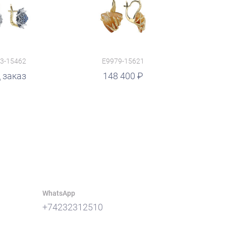
3-15462
E9979-15621
 заказ
148 400
WhatsApp
+74232312510