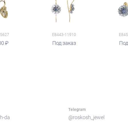
15627
E8443-11910
E845
00
Под заказ
руб.
Под
Telegram
h-da
@roskosh_jewel