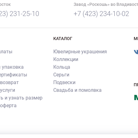
осток
Завод «Роскошь» во Владивос
23) 231-25-10
+7 (423) 234-10-02
КАТАЛОГ
М
платы
Ювелирные украшения
Коллекции
 упаковка
Кольца
сертификаты
Серьги
 возврат
Подвески
П
услуги
Свадьба и помолвка
ь и узнать размер
 оферта
ия ювелирных изделий производства ювелирного бренда «Роскошь»