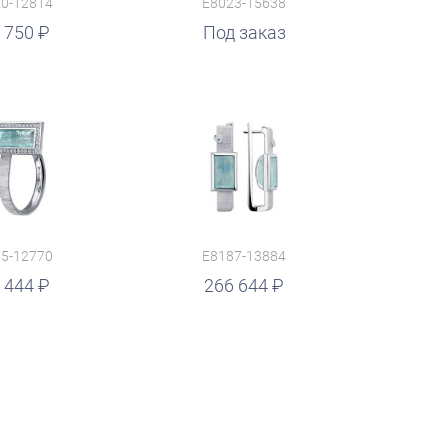
0-12814
E8023-15638
 750
Под заказ
5-12770
E8187-13884
 444
266 644