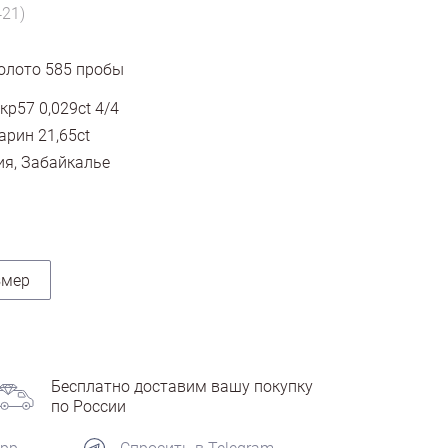
421)
олото
585
пробы
кр57 0,029ct 4/4
рин 21,65ct
ия, Забайкалье
змер
Бесплатно доставим вашу покупку
по России