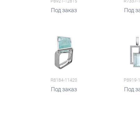
P8921-12815
R7337-
Под заказ
руб.
Под з
R8184-11420
P8919-
Под заказ
Под з