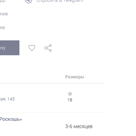
App
Спросить в Telegram
ние
ке
ину
Размеры
ая, 143
18
«Роскошь»
3-6 месяцев