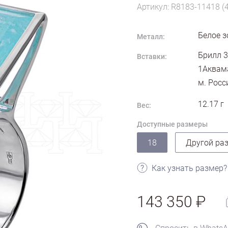
Артикул: R8183-11418 (
Белое з
Металл:
Брилл 3
Вставки:
1Аквама
м. Росс
12.17
г
Вес:
Доступные размеры
18
Другой ра
Как узнать размер?
143 350