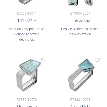
R7336-10071
E7350-10089
141 624
Под заказ
Кольцо квадратное из
Серьги из белого золота
белого золота с
с аметистами
бериллом
R7337-10072
R7338-10073
руб.
Под заказ
174 715