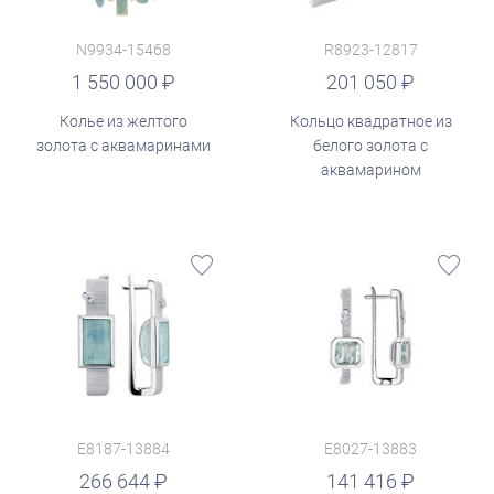
N9934-15468
R8923-12817
руб.
1 550 000
201 050
Колье из желтого
Кольцо квадратное из
золота с аквамаринами
белого золота с
аквамарином
E8187-13884
E8027-13883
руб.
266 644
141 416