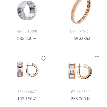
R9778-15088
B9777-15464
383 800
Под заказ
E6941-9537
E7143-9802
руб.
193 156
255 000