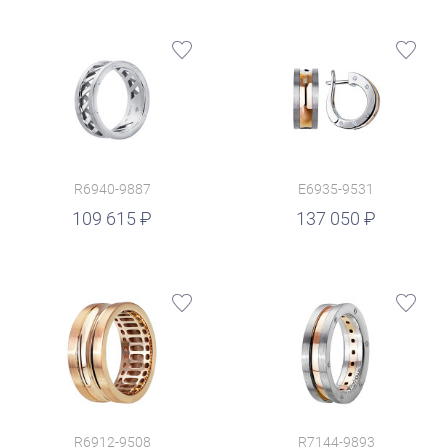
R6940-9887
E6935-9531
руб.
109 615
137 050
R6912-9508
R7144-9893