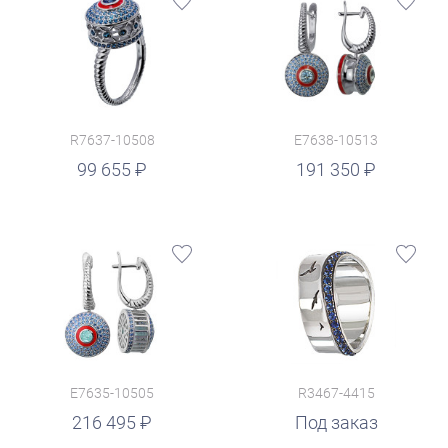
R7637-10508
E7638-10513
руб.
99 655
191 350
E7635-10505
R3467-4415
216 495
Под заказ