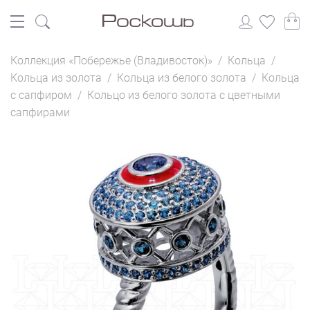
Коллекция «Побережье (Владивосток)»
/
Кольца
/
Кольца из золота
/
Кольца из белого золота
/
Кольца
с сапфиром
/
Кольцо из белого золота с цветными
сапфирами