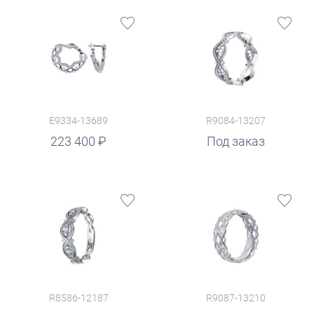
E9334-13689
R9084-13207
223 400
Под заказ
R8586-12187
R9087-13210