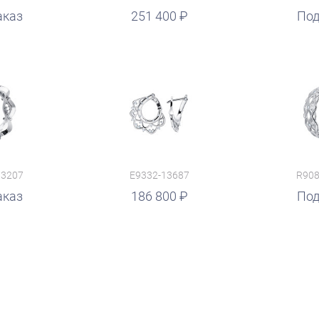
аказ
251 400
руб.
Под
13207
E9332-13687
R908
аказ
186 800
руб.
Под