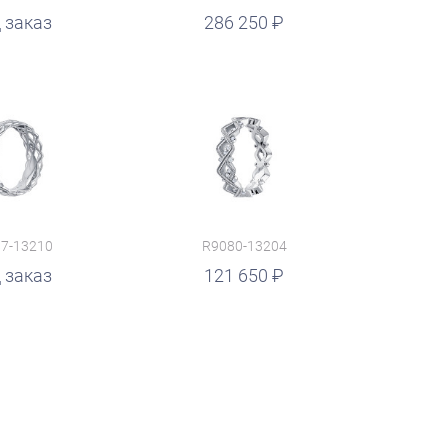
 заказ
286 250
7-13210
R9080-13204
 заказ
121 650