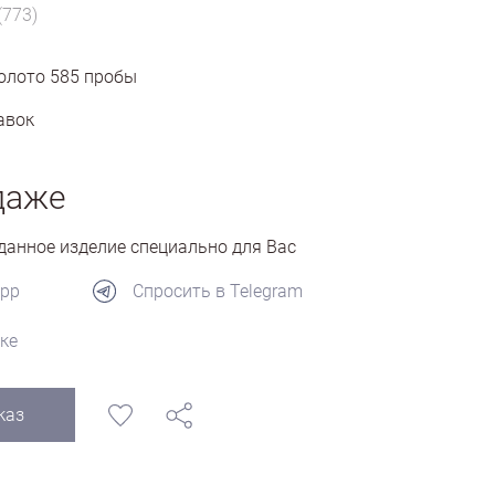
(773)
олото
585
пробы
авок
даже
анное изделие специально для Вас
App
Спросить в Telegram
ке
каз