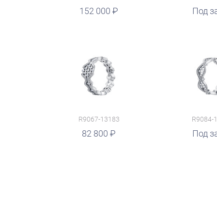
152 000
руб.
Под з
R9067-13183
R9084-
82 800
руб.
Под з