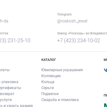
Telegram
h-da
@roskosh_jewel
осток
Завод «Роскошь» во Владивос
23) 231-25-10
+7 (423) 234-10-02
КАТАЛОГ
М
платы
Ювелирные украшения
Коллекции
 упаковка
Кольца
сертификаты
Серьги
 возврат
Подвески
П
услуги
Свадьба и помолвка
ь и узнать размер