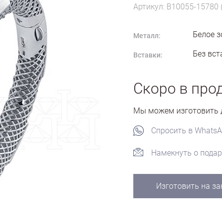
Артикул: B10055-15780 
Белое з
Металл:
Без вст
Вставки:
Скоро в про
Мы можем изготовить д
Спросить в Whats
Намекнуть о подар
Изготовить на за