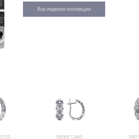
Все изделия коллекции
13120
E8583-12465
R907