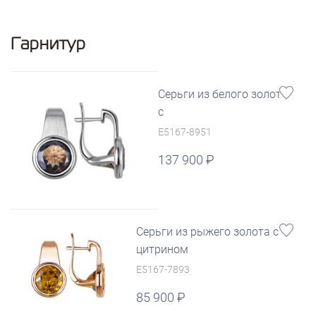
Гарнитур
Серьги из белого золота
с
E5167-8951
137 900
Серьги из рыжего золота с
цитрином
E5167-7893
85 900