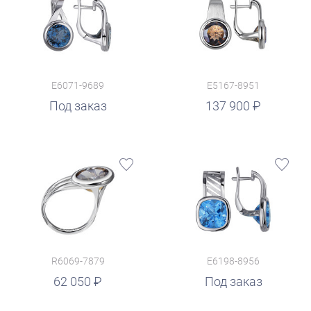
E6071-9689
E5167-8951
руб.
Под заказ
137 900
R6069-7879
E6198-8956
62 050
Под заказ