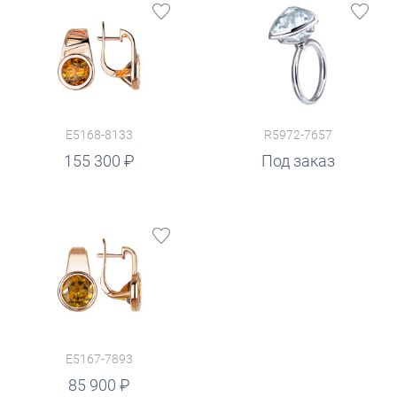
E5168-8133
R5972-7657
155 300
Под заказ
E5167-7893
85 900