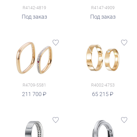
R4142-4819
R4147-4909
Под заказ
Под заказ
R4709-5581
R4002-4753
руб.
211 700
65 215