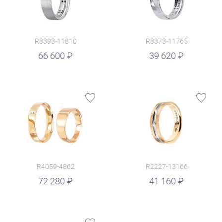
R8393-11810
R8373-11765
руб.
66 600
39 620
R4059-4862
R2227-13166
руб.
72 280
41 160