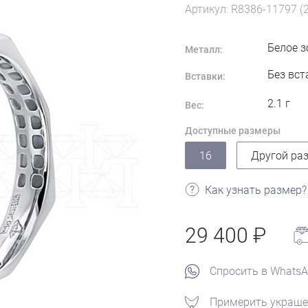
Артикул: R8386-11797 (
Белое з
Металл:
Без вст
Вставки:
2.1
г
Вес:
Доступные размеры
16
Другой ра
Как узнать размер?
29 400
Спросить в Whats
Примерить украше