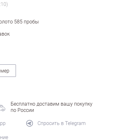
210)
олото
585
пробы
авок
змер
Бесплатно доставим вашу покупку
по России
App
Спросить в Telegram
ние