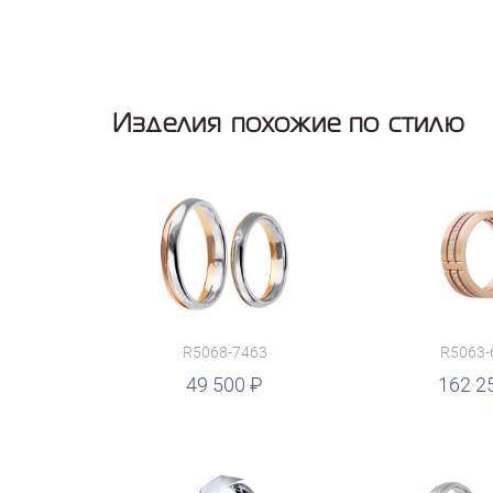
Изделия похожие по стилю
R5068-7463
R5063-
руб.
49 500
162 2