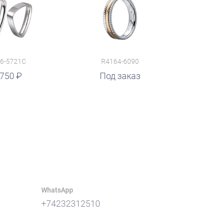
6-5721C
R4164-6090
 750
Под заказ
WhatsApp
+74232312510