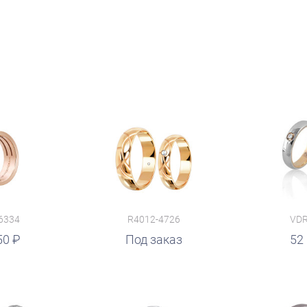
6334
R4012-4726
VDR
50
руб.
Под заказ
52