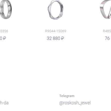
10356
R9044-15069
R485
00
руб.
32 880
76
Telegram
h-da
@roskosh_jewel