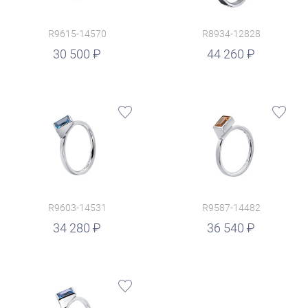
R9615-14570
R8934-12828
руб.
30 500
44 260
R9603-14531
R9587-14482
руб.
34 280
36 540