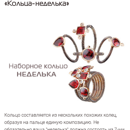
«Кольца-неделька»
Кольцо составляется из нескольких похожих колец,
образуя на пальце единую композицию. Не
обязательно ваша "неделька" должна состоять из 7-ми