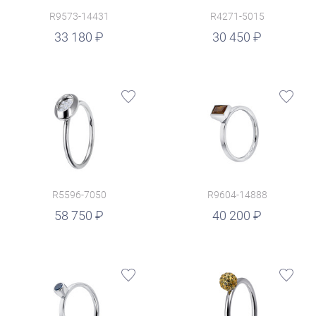
R9573-14431
R4271-5015
руб.
33 180
30 450
R5596-7050
R9604-14888
руб.
58 750
40 200