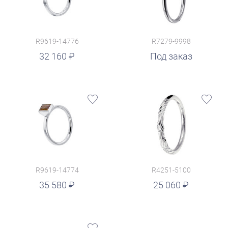
R9619-14776
R7279-9998
32 160
Под заказ
R9619-14774
R4251-5100
руб.
35 580
25 060