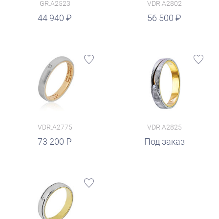
GR.A2523
VDR.A2802
руб.
44 940
56 500
VDR.A2775
VDR.A2825
73 200
Под заказ