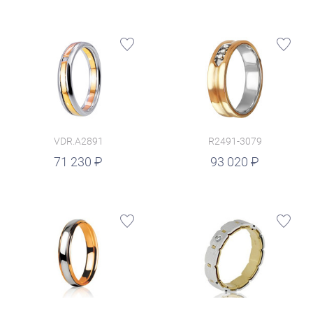
VDR.A2891
R2491-3079
руб.
71 230
93 020