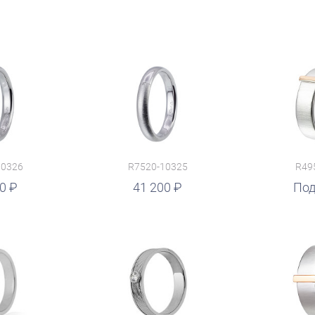
10326
R7520-10325
R49
00
41 200
Под