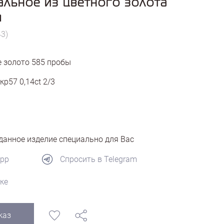
альное из цветного золота
м
43)
 золото
585
пробы
кр57 0,14ct 2/3
анное изделие специально для Вас
App
Спросить в Telegram
ке
каз