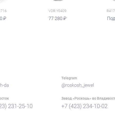
2716
VDR.Y0409
R417
50
77 280
руб.
Под
Telegram
h-da
@roskosh_jewel
осток
Завод «Роскошь» во Владивос
23) 231-25-10
+7 (423) 234-10-02