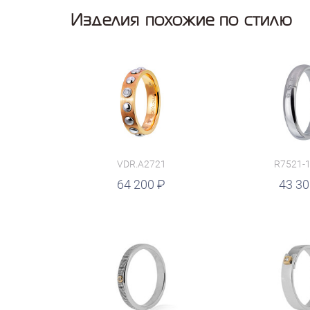
Изделия похожие по стилю
VDR.A2721
R7521-
руб.
64 200
руб.
43 3