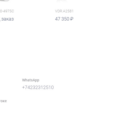
0-4975C
VDR.A2581
 заказ
47 350
WhatsApp
+74232312510
токе