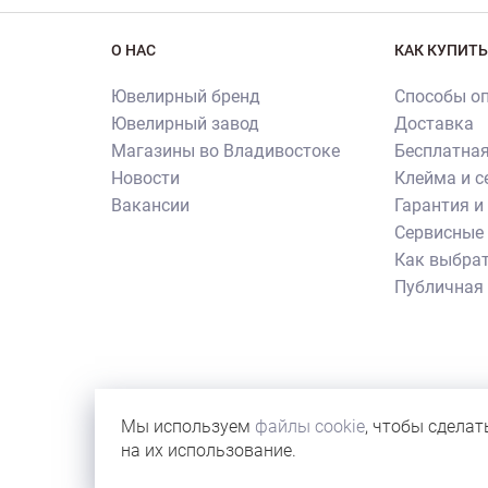
О НАС
КАК КУПИТЬ
Ювелирный бренд
Способы о
Ювелирный завод
Доставка
Магазины во Владивостоке
Бесплатная
Новости
Клейма и 
Вакансии
Гарантия и
Сервисные 
Как выбрат
Публичная
Внимание! Все использованные на сайте изображен
их копирования и использования требуется письме
Мы используем
файлы cookie
, чтобы сделат
иллюстрации новостей бренда или с учебной целью
на их использование.