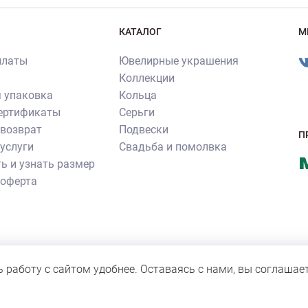
КАТАЛОГ
М
платы
Ювелирные украшения
Коллекции
 упаковка
Кольца
сертификаты
Серьги
 возврат
Подвески
П
услуги
Свадьба и помолвка
ь и узнать размер
 оферта
ия ювелирных изделий производства ювелирного бренда «Роскошь»
нное согласие правообладателя. Все прочие фотографии не являют
ь работу с сайтом удобнее. Оставаясь с нами, вы соглашае
 для персонала компании.