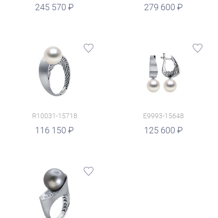
руб.
245 570
279 600
R10031-15718
E9993-15648
руб.
116 150
125 600