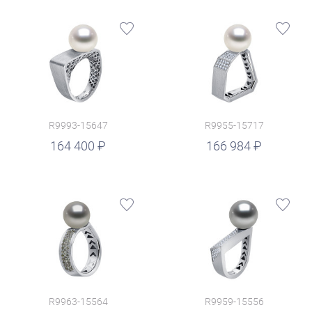
R9993-15647
R9955-15717
руб.
164 400
166 984
R9963-15564
R9959-15556