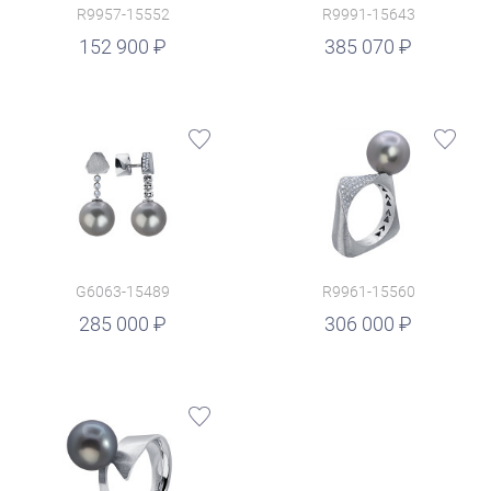
R9957-15552
R9991-15643
руб.
152 900
385 070
G6063-15489
R9961-15560
руб.
285 000
306 000