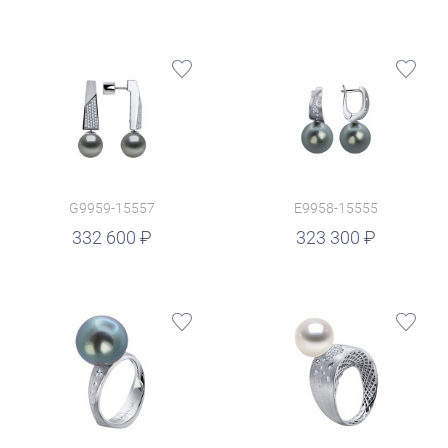
G9959-15557
E9958-15555
руб.
332 600
323 300