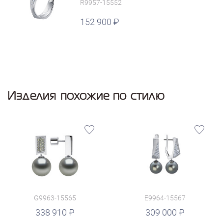
R9957-15552
152 900
Изделия похожие по стилю
G9963-15565
E9964-15567
руб.
338 910
309 000