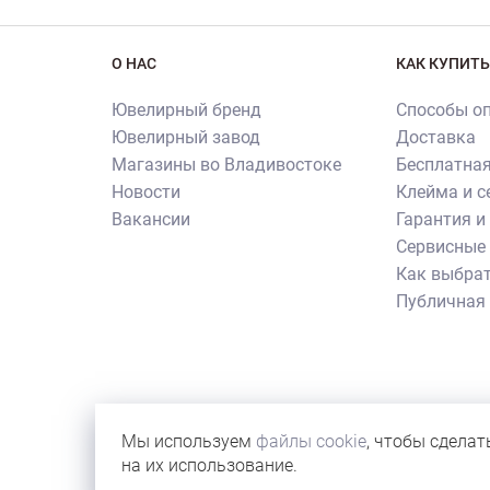
О НАС
КАК КУПИТЬ
Ювелирный бренд
Способы о
Ювелирный завод
Доставка
Магазины во Владивостоке
Бесплатная
Новости
Клейма и 
Вакансии
Гарантия и
Сервисные 
Как выбрат
Публичная
Внимание! Все использованные на сайте изображен
их копирования и использования требуется письме
Мы используем
файлы cookie
, чтобы сделат
иллюстрации новостей бренда или с учебной целью
на их использование.