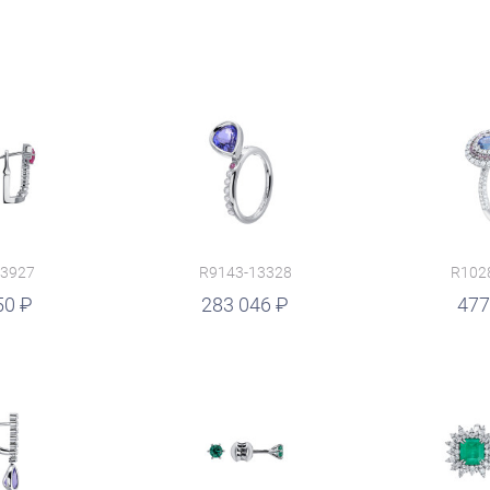
13927
R9143-13328
R102
50
руб.
283 046
477