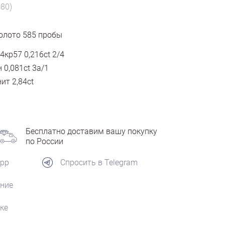
580)
олото
585
пробы
4кр57 0,216ct 2/4
 0,081ct 3а/1
ит 2,84ct
Бесплатно доставим вашу покупку
по России
App
Спросить в Telegram
ние
ке