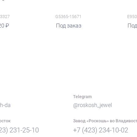
13327
G5365-15671
E950
20
Под заказ
Под
Telegram
h-da
@roskosh_jewel
осток
Завод «Роскошь» во Владивос
23) 231-25-10
+7 (423) 234-10-02