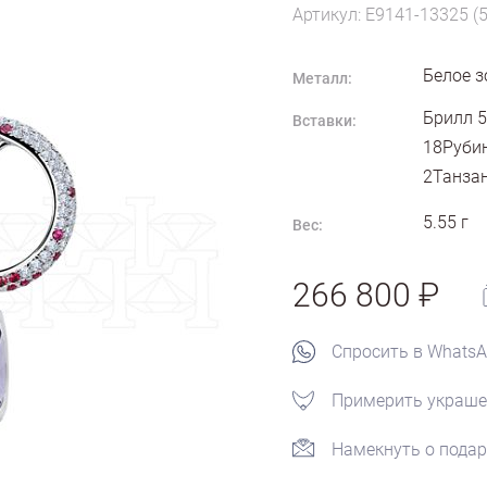
Артикул: E9141-13325 (
Белое з
Металл:
Брилл 5
Вставки:
18Рубин
2Танзан
5.55
г
Вес:
266 800
Спросить в Whats
Примерить украше
Намекнуть о подар