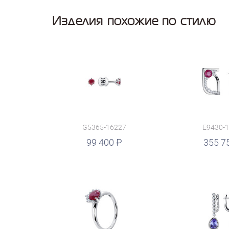
Изделия похожие по стилю
G5365-16227
E9430-
руб.
99 400
руб.
355 7