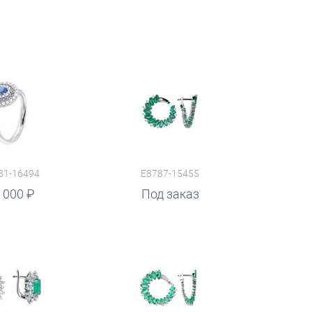
81-16494
E8787-15455
 000
Под заказ