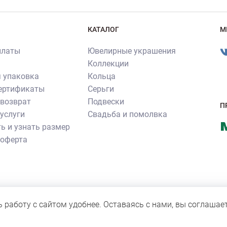
КАТАЛОГ
М
платы
Ювелирные украшения
Коллекции
 упаковка
Кольца
сертификаты
Серьги
 возврат
Подвески
П
услуги
Свадьба и помолвка
ь и узнать размер
 оферта
ия ювелирных изделий производства ювелирного бренда «Роскошь»
нное согласие правообладателя. Все прочие фотографии не являют
ь работу с сайтом удобнее. Оставаясь с нами, вы соглашае
 для персонала компании.