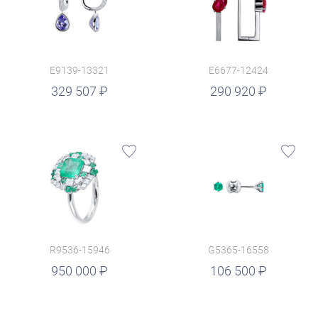
E9139-13321
E6677-12424
руб.
329 507
290 920
R9536-15946
G5365-16558
руб.
950 000
106 500