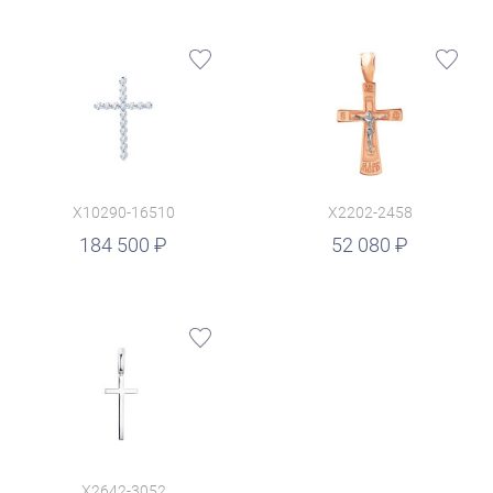
X10290-16510
X2202-2458
руб.
184 500
52 080
X2642-3052