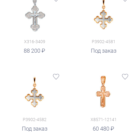
X316-3409
P3902-4581
88 200
Под заказ
P3902-4582
X8571-12141
руб.
Под заказ
60 480