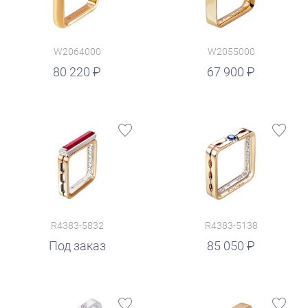
W2064000
W2055000
руб.
80 220
67 900
R4383-5832
R4383-5138
руб.
Под заказ
85 050