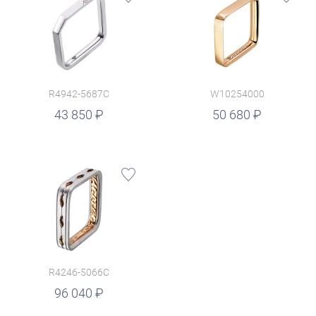
R4942-5687C
W10254000
руб.
43 850
50 680
R4246-5066C
96 040