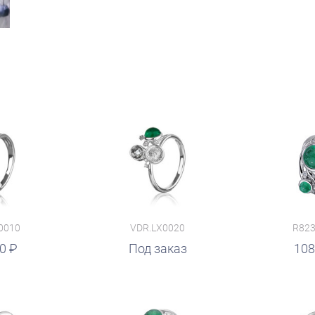
0010
VDR.LX0020
R823
20
руб.
Под заказ
руб.
108