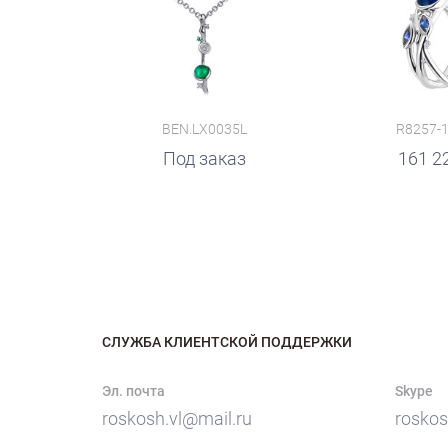
BEN.LX0035L
R8257-
руб.
Под заказ
161 2
СЛУЖБА КЛИЕНТСКОЙ ПОДДЕРЖКИ
Эл. почта
Skype
roskosh.vl@mail.ru
roskos