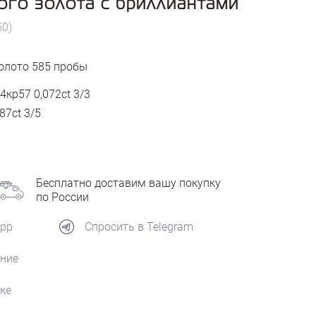
ого золота с бриллиантами
50)
олото
585
пробы
4кр57 0,072ct 3/3
87ct 3/5
Бесплатно доставим вашу покупку
по России
App
Спросить в Telegram
ние
ке