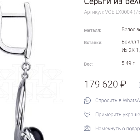
Серьги из бел
Артикул: VOE.LX0004 (7
Белое з
Металл:
Брилл 1
Вставки:
Из 2К 1,
5.49
г
Вес:
179 620
Спросить в Whats
Примерить украше
Намекнуть о подар