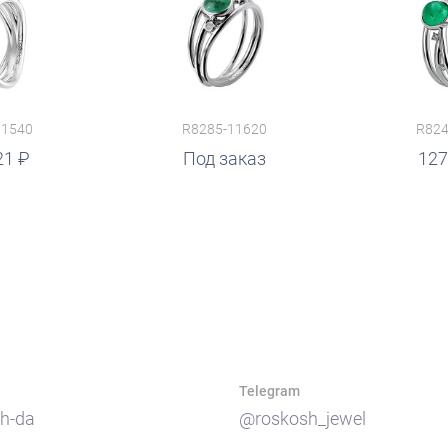
11540
R8285-11620
R824
21
руб.
Под заказ
руб.
127
Telegram
h-da
@roskosh_jewel