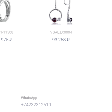
1-11508
VGAE.LX0004
 975
93 258
WhatsApp
+74232312510