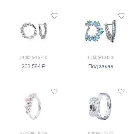
E10025-15710
E7606-10430
203 584
Под заказ
R10289-16509
R8899-12777