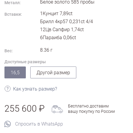
Белое золото
585
пробы
Металл:
1Кунцит 7,89ct
Вставки:
Брилл 4кр57 0,231ct 4/4
12Цв Сапфир 1,74ct
6Параиба 0,06ct
8.36
г
Вес:
Доступные размеры
16,5
Другой размер
Как узнать размер?
255 600
Бесплатно доставим
вашу покупку по России
Спросить в WhatsApp