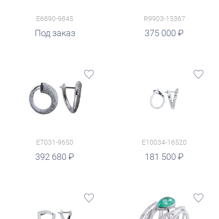
E6890-9845
R9903-15367
руб.
Под заказ
375 000
E7031-9650
E10034-16520
руб.
392 680
181 500