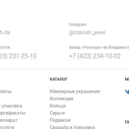
Telegram
h-da
@roskosh_jewel
осток
Завод «Роскошь» во Владивос
23) 231-25-10
+7 (423) 234-10-02
КАТАЛОГ
М
платы
Ювелирные украшения
Коллекции
 упаковка
Кольца
сертификаты
Серьги
 возврат
Подвески
П
услуги
Свадьба и помолвка