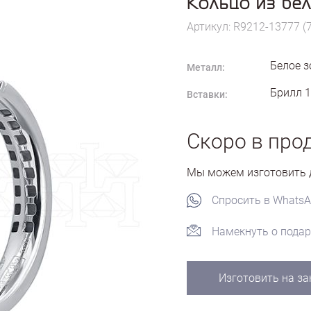
Кольцо из бел
Артикул: R9212-13777 (
Белое з
Металл:
Брилл 1
Вставки:
Скоро в про
Мы можем изготовить д
Спросить в Whats
Намекнуть о подар
Изготовить на за