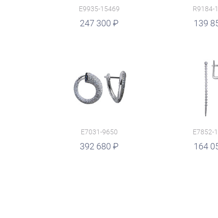
E9935-15469
R9184-
руб.
247 300
руб.
139 8
E7031-9650
E7852-
руб.
392 680
руб.
164 0