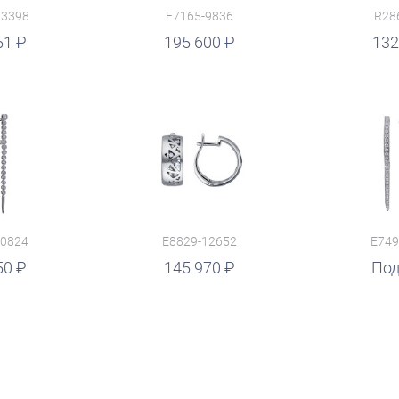
13398
E7165-9836
R28
51
руб.
195 600
руб.
132
10824
E8829-12652
E749
50
145 970
Под