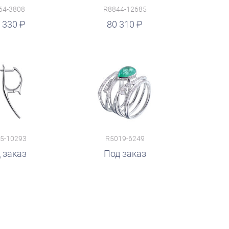
64-3808
R8844-12685
 330
80 310
5-10293
R5019-6249
 заказ
Под заказ