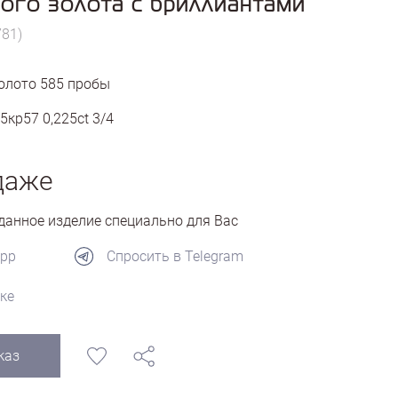
ого золота с бриллиантами
781)
олото
585
пробы
5кр57 0,225ct 3/4
даже
анное изделие специально для Вас
App
Спросить в Telegram
ке
каз