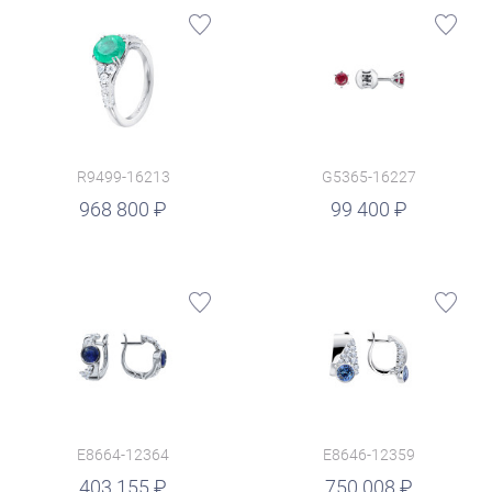
R9499-16213
G5365-16227
руб.
968 800
99 400
E8664-12364
E8646-12359
руб.
403 155
750 008