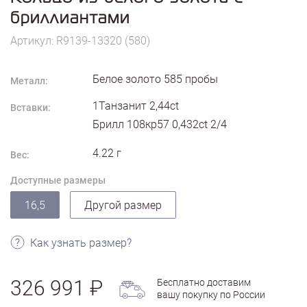
бриллиантами
Артикул: R9139-13320 (580)
Белое золото
585
пробы
Металл:
1Танзанит 2,44ct
Вставки:
Брилл 108кр57 0,432ct 2/4
4.22
г
Вес:
Доступные размеры
16,5
Другой размер
Как узнать размер?
326 991
Бесплатно доставим
вашу покупку по России