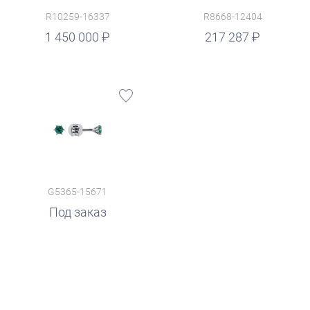
R10259-16337
R8668-12404
руб.
1 450 000
217 287
G5365-15671
Под заказ