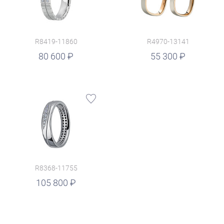
R8419-11860
R4970-13141
руб.
80 600
55 300
R8368-11755
105 800