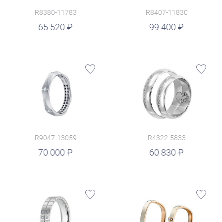
R8380-11783
R8407-11830
руб.
65 520
99 400
R9047-13059
R4322-5833
руб.
70 000
60 830