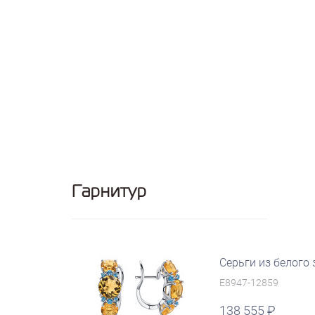
Гарнитур
Серьги из белого
E8947-12859
138 555
руб.