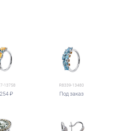
7-13758
R8339-13480
 254
Под заказ