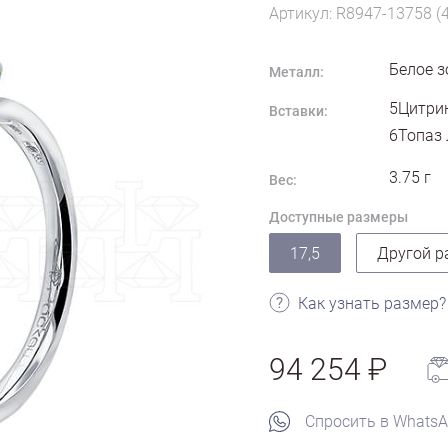
Артикул: R8947-13758 (
Белое з
Металл:
5Цитрин
Вставки:
6Топаз 
3.75
г
Вес:
Доступные размеры
17,5
Другой р
Как узнать размер?
94 254
Спросить в Whats