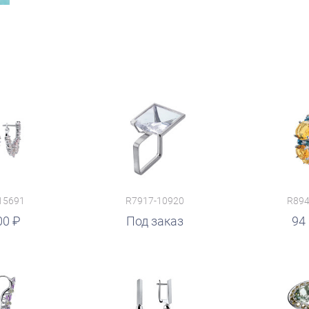
15691
R7917-10920
R894
00
руб.
Под заказ
94