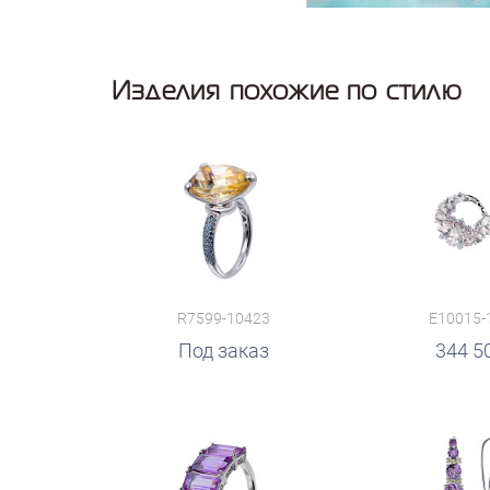
Изделия похожие по стилю
R7599-10423
E10015-
руб.
Под заказ
344 5