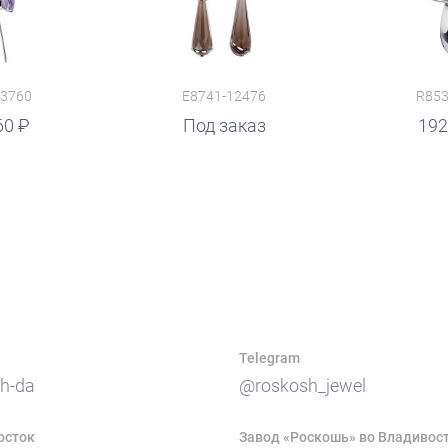
13760
E8741-12476
R853
60
руб.
Под заказ
руб.
192
Telegram
h-da
@roskosh_jewel
осток
Завод «Роскошь» во Владивос