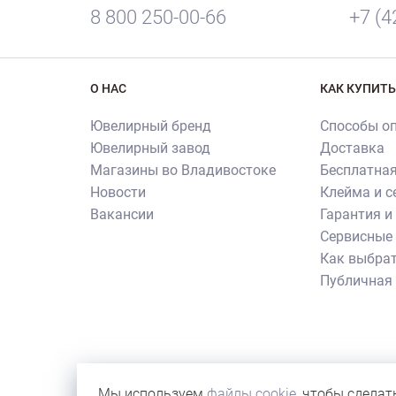
8 800 250-00-66
+7 (4
О НАС
КАК КУПИТЬ
Ювелирный бренд
Способы о
Ювелирный завод
Доставка
Магазины во Владивостоке
Бесплатная
Новости
Клейма и 
Вакансии
Гарантия и
Сервисные 
Как выбрат
Публичная
Внимание! Все использованные на сайте изображен
их копирования и использования требуется письме
Мы используем
файлы cookie
, чтобы сделат