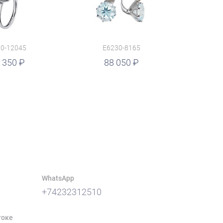
0-12045
E6230-8165
 350
88 050
WhatsApp
+74232312510
токе