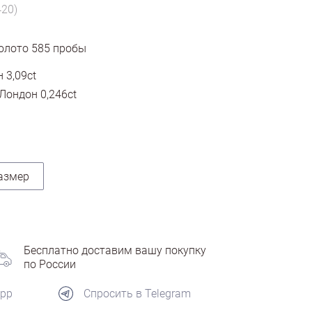
420)
олото
585
пробы
 3,09ct
Лондон 0,246ct
азмер
Бесплатно доставим вашу покупку
по России
App
Спросить в Telegram