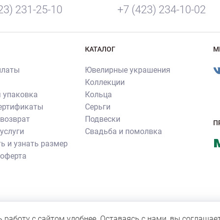
23) 231-25-10
+7 (423) 234-10-02
КАТАЛОГ
М
платы
Ювелирные украшения
Коллекции
 упаковка
Кольца
сертификаты
Серьги
 возврат
Подвески
П
услуги
Свадьба и помолвка
ь и узнать размер
 оферта
ия ювелирных изделий производства ювелирного бренда «Роскошь»
нное согласие правообладателя. Все прочие фотографии не являют
ь работу с сайтом удобнее. Оставаясь с нами, вы соглашае