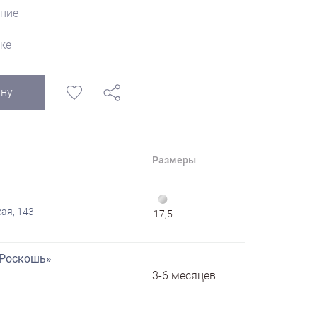
ние
ке
ину
Размеры
ая, 143
17,5
«Роскошь»
3-6 месяцев