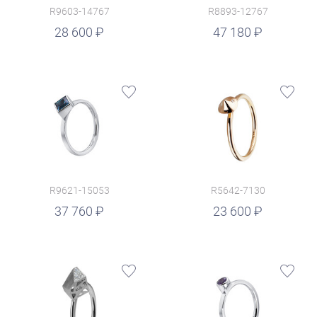
R9603-14767
R8893-12767
руб.
28 600
47 180
R9621-15053
R5642-7130
руб.
37 760
23 600